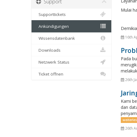
Support
Layanan
Mulai ha
Supporttickets
Ankündigungen
Demikia
16th A
Wissensdatenbank
Prob
Downloads
Pada bu
Netzwerk Status
merugik
melakuka
Ticket öffnen
26th J
Jari
Kami be
dan dat
penyamb
weiterle
26th A