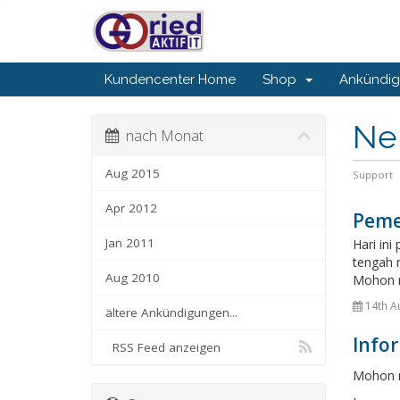
Kundencenter Home
Shop
Ankündi
Ne
nach Monat
Aug 2015
Support
Apr 2012
Peme
Jan 2011
Hari in
tengah m
Aug 2010
Mohon m
14th A
ältere Ankündigungen...
Info
RSS Feed anzeigen
Mohon 