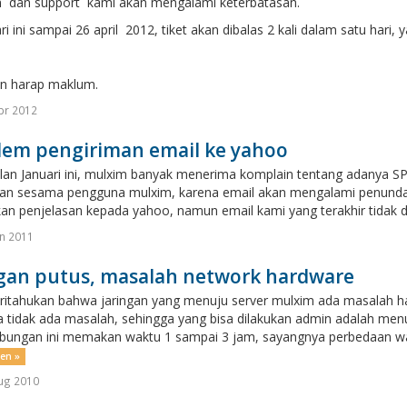
 dan support kami akan mengalami keterbatasan.
ri ini sampai 26 april 2012, tiket akan dibalas 2 kali dalam satu hari, y
n harap maklum.
pr 2012
lem pengiriman email ke yahoo
lan Januari ini, mulxim banyak menerima komplain tentang adanya SPA
an sesama pengguna mulxim, karena email akan mengalami penundaan
n penjelasan kepada yahoo, namun email kami yang terakhir tidak dit
an 2011
ngan putus, masalah network hardware
ritahukan bahwa jaringan yang menuju server mulxim ada masalah har
a tidak ada masalah, sehingga yang bisa dilakukan admin adalah me
ungan ini memakan waktu 1 sampai 3 jam, sayangnya perbedaan wak
sen »
ug 2010