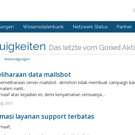
gungen
Wissensdatenbank
Netzwerk Status
Partner
uigkeiten
Das letzte vom Goried Aktif
Ankündigungen
liharaan data mailsbot
i pemeliharaan server mailsbot.. dimohon tidak membuat campaign b
alam nanti...
aaf atas kejadian ini, demi kenyamanan semuanya....
ug 2015
rmasi layanan support terbatas
maaf,