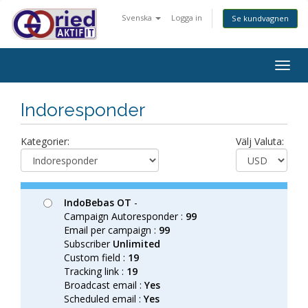
Svenska
Logga in
Se kundvagnen
Togg
navig
Indoresponder
Kategorier:
Välj Valuta:
IndoBebas OT
-
Campaign Autoresponder :
99
Email per campaign :
99
Subscriber
Unlimited
Custom field :
19
Tracking link :
19
Broadcast email :
Yes
Scheduled email :
Yes