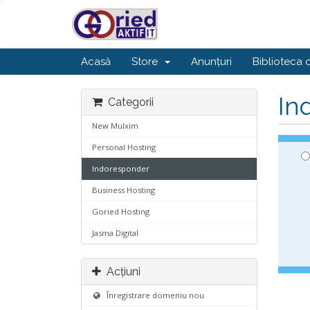
Acasă
Store
Anunțuri
Biblioteca 
In
Categorii
New Mulxim
Personal Hosting
Indoresponder
Business Hosting
Goried Hosting
Jasma Digital
Acțiuni
Înregistrare domeniu nou