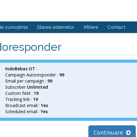
de cunoștințe
Starea sistemelor
Afiliere
Contact
doresponder
IndoBebas OT
-
Campaign Autoresponder :
99
Email per campaign :
99
Subscriber
Unlimited
Custom field :
19
Tracking link :
19
Broadcast email :
Yes
Scheduled email :
Yes
Continuare