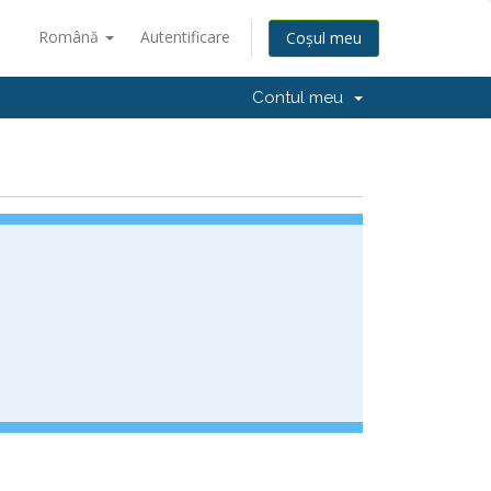
Română
Autentificare
Coșul meu
Contul meu