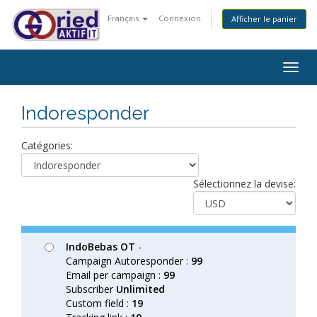
Français
Connexion
Afficher le panier
Togg
navig
Indoresponder
Catégories:
Sélectionnez la devise:
IndoBebas OT
-
Campaign Autoresponder :
99
Email per campaign :
99
Subscriber
Unlimited
Custom field :
19