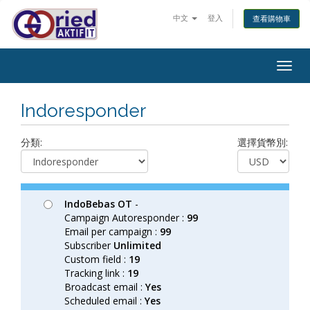
中文
登入
查看購物車
Togg
navig
Indoresponder
分類:
選擇貨幣別:
IndoBebas OT
-
Campaign Autoresponder :
99
Email per campaign :
99
Subscriber
Unlimited
Custom field :
19
Tracking link :
19
Broadcast email :
Yes
Scheduled email :
Yes