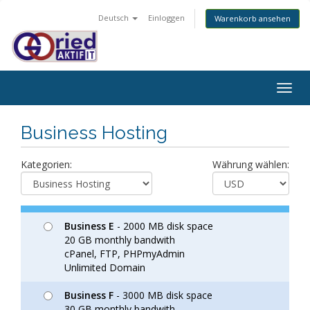
Deutsch
Einloggen
Warenkorb ansehen
Togg
navig
Business Hosting
Kategorien:
Währung wählen:
Business E
- 2000 MB disk space
20 GB monthly bandwith
cPanel, FTP, PHPmyAdmin
Unlimited Domain
Business F
- 3000 MB disk space
30 GB monthly bandwith