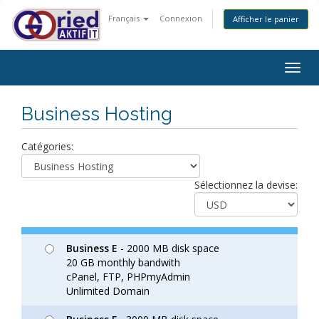
Français
Connexion
Afficher le panier
Togg
navig
Business Hosting
Catégories:
Sélectionnez la devise:
Business E
- 2000 MB disk space
20 GB monthly bandwith
cPanel, FTP, PHPmyAdmin
Unlimited Domain