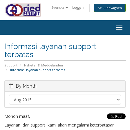
Svenska
Logga in
Se kundvagnen
Togg
navig
Informasi layanan support
terbatas
Support
Nyheter & Meddelanden
Informasi layanan support terbatas
By Month
Mohon maaf,
Layanan dan support kami akan mengalami keterbatasan.