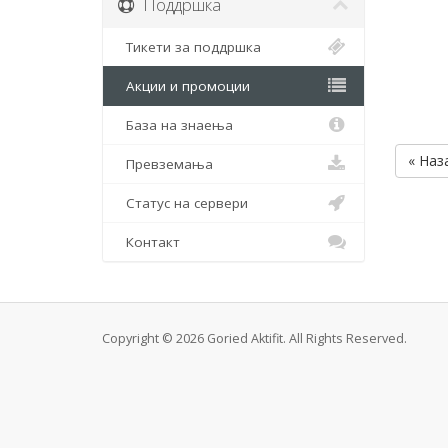
Поддршка
Тикети за поддршка
Акции и промоции
База на знаења
« Наз
Превземања
Статус на сервери
Контакт
Copyright © 2026 Goried Aktifit. All Rights Reserved.