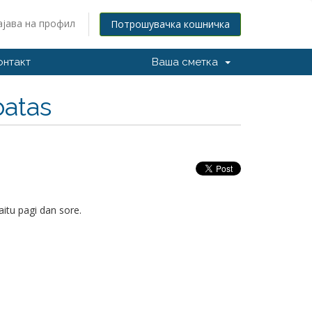
ајава на профил
Потрошувачка кошничка
онтакт
Ваша сметка
batas
aitu pagi dan sore.