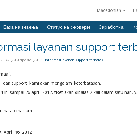
Macedonian
Н
База на знаења
Статус на сервери
Заработка
К
ormasi layanan support ter
Акции и промоции
Informasi layanan support terbatas
maaf,
 dan support kami akan mengalami keterbatasan.
ri ini sampai 26 april 2012, tiket akan dibalas 2 kali dalam satu hari, y
n harap maklum.
 April 16, 2012