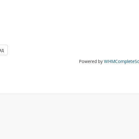
ад
Powered by
WHMCompleteSol